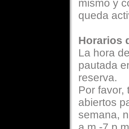
mismo y co
queda acti
Horarios 
La hora de
pautada e
reserva.
Por favor
abiertos pa
semana, nu
a.m.-7 p.m