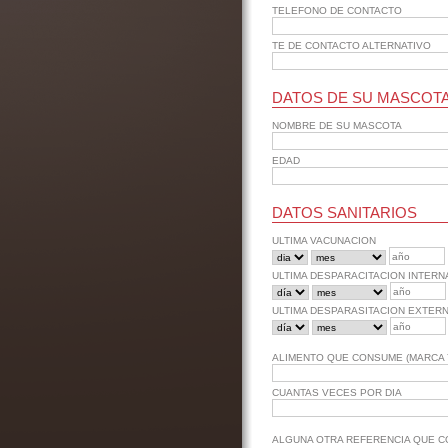
TELEFONO DE CONTACTO
TE DE CONTACTO ALTERNATIVO
DATOS DE SU MASCOT
NOMBRE DE SU MASCOTA
EDAD
DATOS SANITARIOS
ULTIMA VACUNACION
ULTIMA DESPARACITACION INTERN
ULTIMA DESPARASITACION EXTER
ALIMENTO QUE CONSUME (MARCA Y
CUANTAS VECES POR DIA
ALGUNA OTRA REFERENCIA QUE C