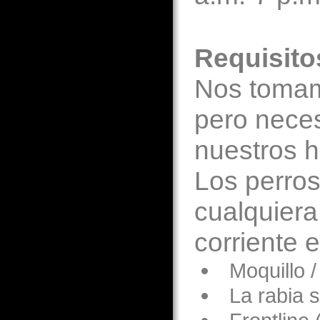
Requisito
Nos tomam
pero neces
nuestros 
Los perros
cualquiera
corriente 
Moquillo 
La rabia 